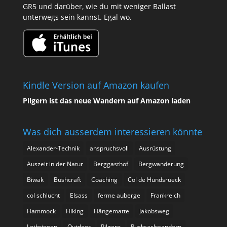
GR5 und darüber, wie du mit weniger Ballast
unterwegs sein kannst. Egal wo.
Kindle Version auf Amazon kaufen
Pilgern ist das neue Wandern auf Amazon laden
Was dich ausserdem interessieren könnte
Alexander-Technik
anspruchsvoll
Ausrüstung
Auszeit in der Natur
Berggasthof
Bergwanderung
Biwak
Bushcraft
Coaching
Col de Hundsrueck
col schlucht
Elsass
ferme auberge
Frankreich
Hammock
Hiking
Hängematte
Jakobsweg
Lothringen
Outdoor
Pilgern
Rucksackwandern