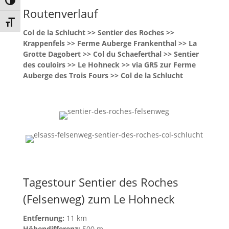
Toggle High Contrast
Routenverlauf
Toggle Font size
Col de la Schlucht >> Sentier des Roches >>
Krappenfels >> Ferme Auberge Frankenthal >> La
Grotte Dagobert >> Col du Schaeferthal >> Sentier
des couloirs >> Le Hohneck >> via GR5 zur Ferme
Auberge des Trois Fours >> Col de la Schlucht
Tagestour Sentier des Roches
(Felsenweg) zum Le Hohneck
Entfernung:
11 km
Höhendifferenz:
500 m