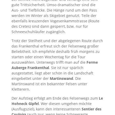
gute Trittsicherheit. Umso dramatischer sind die
Aus- und Tiefblicke. Die Hänge rund um den Pass
werden im Winter als Skigebiet genutzt. Teile der
ebenfalls kreuzenden Vogesenkammstrasse (Route
des Cretes) sind dann gesperrt, bzw. nur für
Schneeschuhläufer zugänglich.
Trotz der Steilheit und der abgelegenen Route durch
das Frankenthal erfreut sich der Felsenweg großer
Beliebtheit. Ich empfehle deshalb früh morgens zu
starten oder einen Wochentag für die Tour
auszuwählen. Unterwegs trifft man auf die
Ferme
Auberge Frankenthal
. Sie ist nur spärlich
ausgestattet, liegt aber schön in die Landschaft
eingebettet unter der
Martinswand
. Die
Martinswand ist ein bekannter Felsen unter
Kletterern.
Der Aufstieg erfolgt am Ende des Felsenwegs zum
Le
Hohneck Gipfel
. Wer diesen umgehen möchte
(Ausflugsziel), kann den interessanteren
Sentier des
Couloirs
(auch nur, wenn keine Schneereste