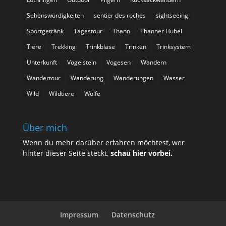
Sehenswürdigkeiten
sentier des roches
sightseeing
Sportgetränk
Tagestour
Thann
Thanner Hubel
Tiere
Trekking
Trinkblase
Trinken
Trinksystem
Unterkunft
Vogelstein
Vogesen
Wandern
Wandertour
Wanderung
Wanderungen
Wasser
Wild
Wildtiere
Wölfe
Über mich
Wenn du mehr darüber erfahren möchtest, wer
hinter dieser Seite steckt,
schau hier vorbei
.
Impressum
Datenschutz