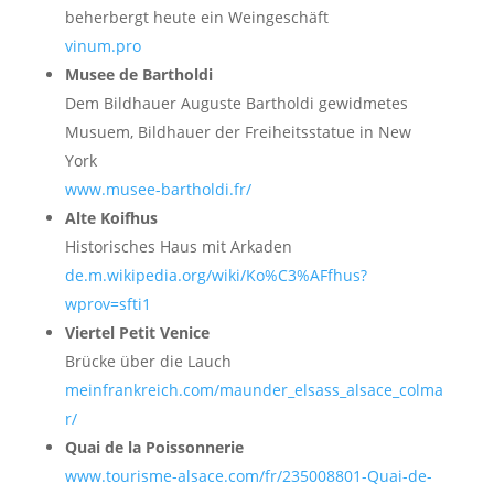
beherbergt heute ein Weingeschäft
vinum.pro
Musee de Bartholdi
Dem Bildhauer Auguste Bartholdi gewidmetes
Musuem, Bildhauer der Freiheitsstatue in New
York
www.musee-bartholdi.fr/
Alte Koifhus
Historisches Haus mit Arkaden
de.m.wikipedia.org/wiki/Ko%C3%AFfhus?
wprov=sfti1
Viertel Petit Venice
Brücke über die Lauch
meinfrankreich.com/maunder_elsass_alsace_colma
r/
Quai de la Poissonnerie
www.tourisme-alsace.com/fr/235008801-Quai-de-