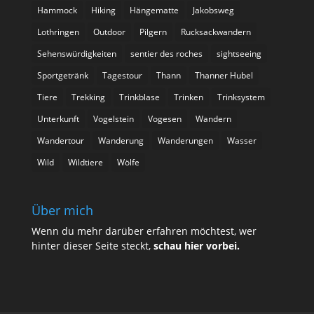
Hammock
Hiking
Hängematte
Jakobsweg
Lothringen
Outdoor
Pilgern
Rucksackwandern
Sehenswürdigkeiten
sentier des roches
sightseeing
Sportgetränk
Tagestour
Thann
Thanner Hubel
Tiere
Trekking
Trinkblase
Trinken
Trinksystem
Unterkunft
Vogelstein
Vogesen
Wandern
Wandertour
Wanderung
Wanderungen
Wasser
Wild
Wildtiere
Wölfe
Über mich
Wenn du mehr darüber erfahren möchtest, wer
hinter dieser Seite steckt,
schau hier vorbei
.